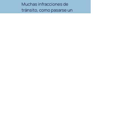
Muchas infracciones de
tránsito, como pasarse un
semáforo en rojo, no ceder
el paso o conducir de
manera imprudente,
conllevan sanciones graves.
Podemos impugnar estas
multas y minimizar el
impacto en su expediente.
Consecuencias de las
infracciones de tránsito
en Florida
El sistema de puntos de Florida asigna