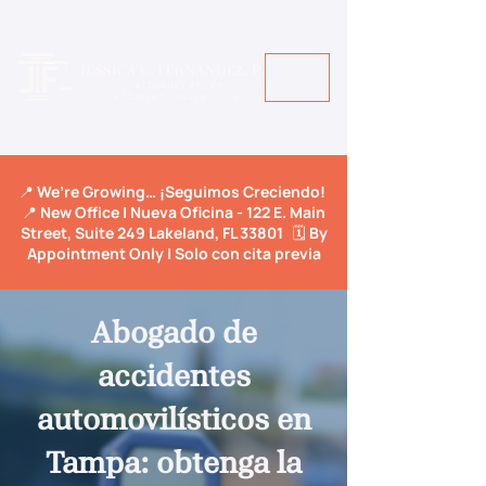
Call Us Today! +1 813-600-9150
📍 We’re Growing… ¡Seguimos Creciendo!
📍 New Office | Nueva Oficina - 122 E. Main
Street, Suite 249 Lakeland, FL 33801 🗓️ By
Appointment Only | Solo con cita previa
Abogado de
accidentes
automovilísticos en
Tampa: obtenga la