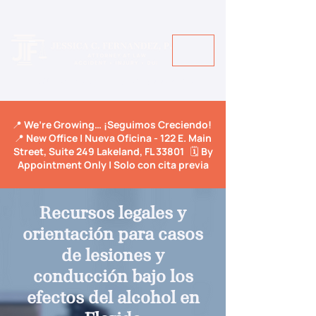
Call Us Today! +1 813-600-9150
📍 We’re Growing… ¡Seguimos Creciendo!
📍 New Office | Nueva Oficina - 122 E. Main
Street, Suite 249 Lakeland, FL 33801 🗓️ By
Appointment Only | Solo con cita previa
Recursos legales y
orientación para casos
de lesiones y
conducción bajo los
efectos del alcohol en