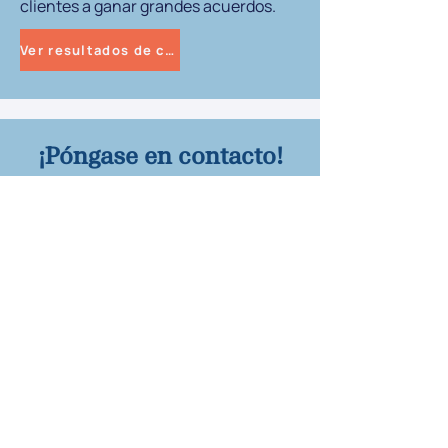
clientes a ganar grandes acuerdos.
Ver resultados de casos
¡Póngase en contacto!
Hable hoy con un abogado
especializado en accidentes
automovilísticos en Tampa
Programe su revisión de caso gratuita hoy