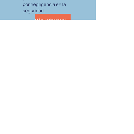
por negligencia en la
seguridad.
Más información
Resultados de casos
Hemos ayudado a víctimas de
lesiones en Tampa a ganar
millones en compensaciones.
Estos son solo algunos de los
resultados de nuestros casos
recientes.