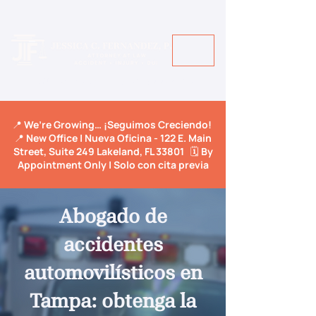
Call Us Today! +1 813-600-9150
📍 We’re Growing… ¡Seguimos Creciendo!
📍 New Office | Nueva Oficina - 122 E. Main
Street, Suite 249 Lakeland, FL 33801 🗓️ By
Appointment Only | Solo con cita previa
Abogado de
accidentes
automovilísticos en
Tampa: obtenga la